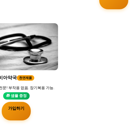
비아약국
천연제품
전문! 부작용 없음. 장기복용 가능.
🎁 샘플 증정
가입하기