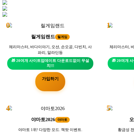
0
1
릴게임랜드
릴게임
체리마스터, 바다이야기, 오션, 손오공, 다빈치, 사
체리마스터, 바
파리, 알라딘등
🎁 20여개 사이트업데이트 다운로드없이 무설
🎁 20여개
치!!!
가입하기
4
5
야마토2026
오
야마토
야마토 1위! 다양한 모드. 잭팟 이벤트.
황금성 전