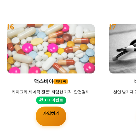
16
17
맥스비아
제네릭
카마그라,제네릭 전문! 저렴한 가격. 안전결제.
천연 발기제 
🎁 3+1 이벤트
가입하기