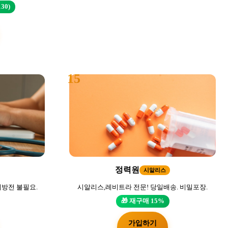
30)
15
정력원
시알리스
처방전 불필요.
시알리스,레비트라 전문! 당일배송. 비밀포장.
🎁 재구매 15%
가입하기