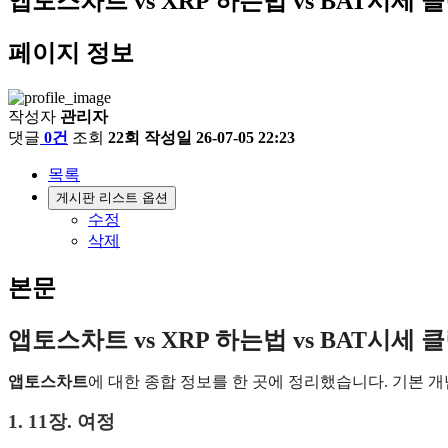
앱토스차트 vs XRP 하는법 vs BAT시세
페이지 정보
작성자
관리자
댓글
0건
조회
22회
작성일
26-07-05 22:23
목록
게시판 리스트 옵션
수정
삭제
본문
앱토스차트 vs XRP 하는법 vs BAT시세
앱토스차트
에 대한 종합 정보를 한 곳에 정리했습니다. 기본 
1. 11장. 여정