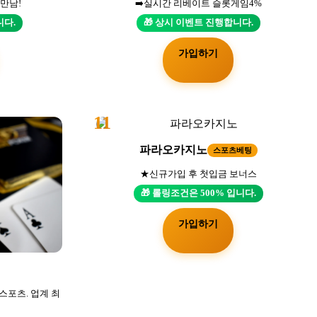
만남!
➡️실시간 리베이트 슬롯게임4%
니다.
🎁 상시 이벤트 진행합니다.
가입하기
11
파라오카지노
스포츠베팅
★신규가입 후 첫입금 보너스
🎁 롤링조건은 500% 입니다.
가입하기
스포츠. 업계 최