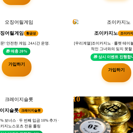
6
징어릴게임
조이카지노
황금성
조이카
문! 안전한 게임. 24시간 운영.
[우리계열]조이카지노 · 룰렛 테이
적인 그녀와의 잊지 못할 
🎁 매충 20%
🎁 상시 이벤트 진행합
가입하기
가입하기
10
이지슬롯
크레이지슬롯
% 보너스 · 두 번째 입금 10% 추가 ·
카지노스포츠 전용 롤링