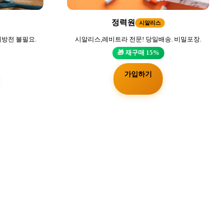
정력원
시알리스
처방전 불필요.
시알리스,레비트라 전문! 당일배송. 비밀포장.
🎁 재구매 15%
가입하기