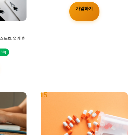
가입하기
스포츠. 업계 최
30)
15