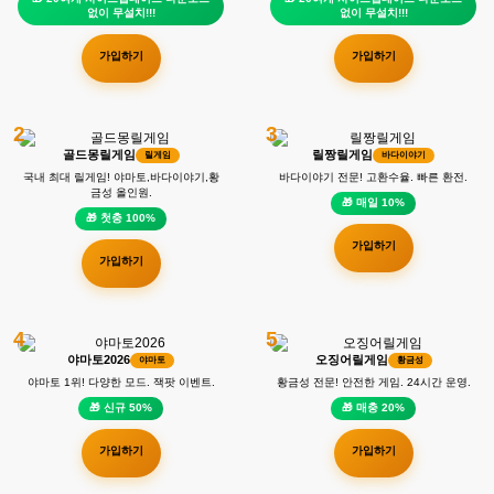
없이 무설치!!!
없이 무설치!!!
가입하기
가입하기
2
3
골드몽릴게임
릴짱릴게임
릴게임
바다이야기
국내 최대 릴게임! 야마토,바다이야기,황
바다이야기 전문! 고환수율. 빠른 환전.
금성 올인원.
🎁 매일 10%
🎁 첫충 100%
가입하기
가입하기
4
5
야마토2026
오징어릴게임
야마토
황금성
야마토 1위! 다양한 모드. 잭팟 이벤트.
황금성 전문! 안전한 게임. 24시간 운영.
🎁 신규 50%
🎁 매충 20%
가입하기
가입하기