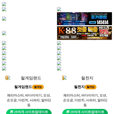
0
1
릴게임랜드
릴천지
릴게임
릴게임
체리마스터, 바다이야기, 오션,
체리마스터, 바다이야기, 오션,
손오공, 다빈치, 사파리, 알라딘
손오공, 다빈치, 사파리, 알라딘
등
등
🎁 20여개 사이트업데이트
🎁 20여개 사이트업데이트