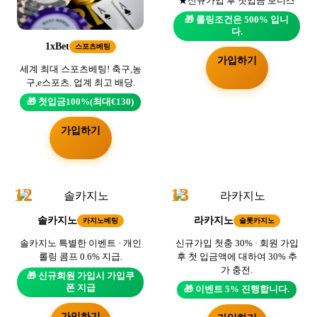
★신규가입 후 첫입금 보너스
🎁 롤링조건은 500% 입니
다.
1xBet
스포츠베팅
가입하기
세계 최대 스포츠베팅! 축구,농
구,e스포츠. 업계 최고 배당.
🎁 첫입금100%(최대€130)
가입하기
12
13
솔카지노
라카지노
카지노베팅
슬롯카지노
솔카지노 특별한 이벤트 · 개인
신규가입 첫충 30% · 회원 가입
롤링 콤프 0.6% 지급.
후 첫 입금액에 대하여 30% 추
가 충전.
🎁 신규회원 가입시 가입쿠
폰 지급
🎁 이벤트 5% 진행합니다.
가입하기