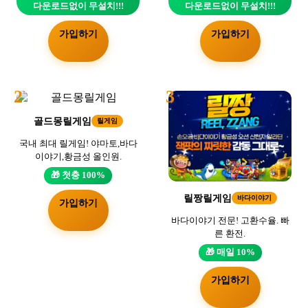
다운로드없이 무설치!!!
다운로드없이 무설치!!!
가입하기
가입하기
2
3
골드몽릴게임
릴게임
국내 최대 릴게임! 야마토,바다
이야기,황금성 올인원.
🎁 첫충 100%
릴짱릴게임
바다이야기
가입하기
바다이야기 전문! 고환수율. 빠
른 환전.
🎁 매일 10%
가입하기