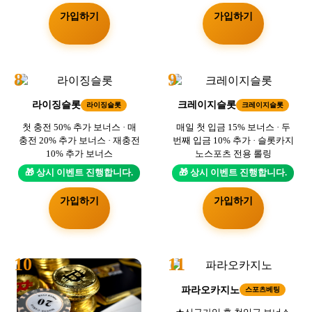
가입하기
가입하기
8
9
라이징슬롯
크레이지슬롯
라이징슬롯
크레이지슬롯
첫 충전 50% 추가 보너스 · 매
매일 첫 입금 15% 보너스 · 두
충전 20% 추가 보너스 · 재충전
번째 입금 10% 추가 · 슬롯카지
10% 추가 보너스
노스포츠 전용 롤링
🎁 상시 이벤트 진행합니다.
🎁 상시 이벤트 진행합니다.
가입하기
가입하기
10
11
파라오카지노
스포츠베팅