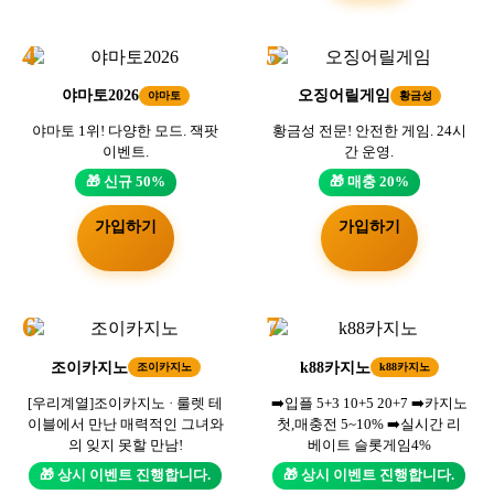
4
5
야마토2026
오징어릴게임
야마토
황금성
야마토 1위! 다양한 모드. 잭팟
황금성 전문! 안전한 게임. 24시
이벤트.
간 운영.
🎁 신규 50%
🎁 매충 20%
가입하기
가입하기
6
7
조이카지노
k88카지노
조이카지노
k88카지노
[우리계열]조이카지노 · 룰렛 테
➡️입플 5+3 10+5 20+7 ➡️카지노
이블에서 만난 매력적인 그녀와
첫,매충전 5~10% ➡️실시간 리
의 잊지 못할 만남!
베이트 슬롯게임4%
🎁 상시 이벤트 진행합니다.
🎁 상시 이벤트 진행합니다.