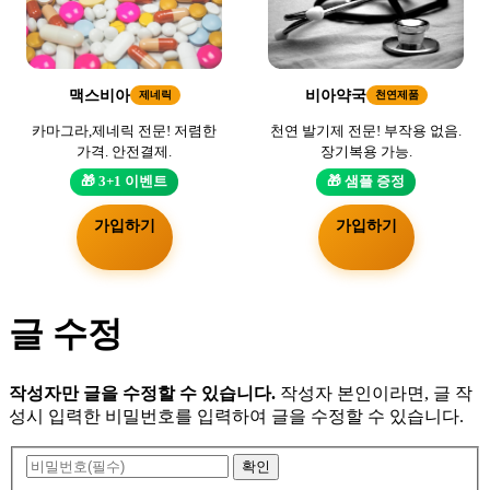
맥스비아
비아약국
제네릭
천연제품
카마그라,제네릭 전문! 저렴한
천연 발기제 전문! 부작용 없음.
가격. 안전결제.
장기복용 가능.
🎁 3+1 이벤트
🎁 샘플 증정
가입하기
가입하기
글 수정
작성자만 글을 수정할 수 있습니다.
작성자 본인이라면, 글 작
성시 입력한 비밀번호를 입력하여 글을 수정할 수 있습니다.