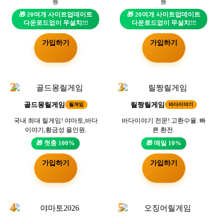
등
등
🎁 20여개 사이트업데이트
🎁 20여개 사이트업데이트
다운로드없이 무설치!!!
다운로드없이 무설치!!!
가입하기
가입하기
2
3
골드몽릴게임
릴짱릴게임
릴게임
바다이야기
국내 최대 릴게임! 야마토,바다
바다이야기 전문! 고환수율. 빠
이야기,황금성 올인원.
른 환전.
🎁 첫충 100%
🎁 매일 10%
가입하기
가입하기
4
5