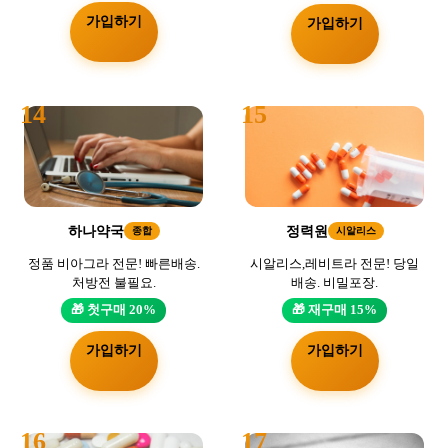
가입하기
가입하기
14
15
하나약국
정력원
종합
시알리스
정품 비아그라 전문! 빠른배송.
시알리스,레비트라 전문! 당일
처방전 불필요.
배송. 비밀포장.
🎁 첫구매 20%
🎁 재구매 15%
가입하기
가입하기
16
17