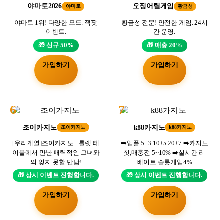
야마토2026
오징어릴게임
야마토
황금성
야마토 1위! 다양한 모드. 잭팟
황금성 전문! 안전한 게임. 24시
이벤트.
간 운영.
🎁 신규 50%
🎁 매충 20%
가입하기
가입하기
6
7
조이카지노
k88카지노
조이카지노
k88카지노
[우리계열]조이카지노 · 룰렛 테
➡️입플 5+3 10+5 20+7 ➡️카지노
이블에서 만난 매력적인 그녀와
첫,매충전 5~10% ➡️실시간 리
의 잊지 못할 만남!
베이트 슬롯게임4%
🎁 상시 이벤트 진행합니다.
🎁 상시 이벤트 진행합니다.
가입하기
가입하기