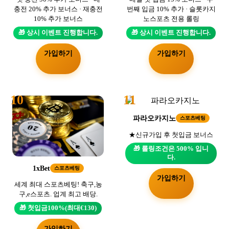
충전 20% 추가 보너스 · 재충전
번째 입금 10% 추가 · 슬롯카지
10% 추가 보너스
노스포츠 전용 롤링
🎁 상시 이벤트 진행합니다.
🎁 상시 이벤트 진행합니다.
가입하기
가입하기
10
11
파라오카지노
스포츠베팅
★신규가입 후 첫입금 보너스
🎁 롤링조건은 500% 입니
다.
1xBet
스포츠베팅
가입하기
세계 최대 스포츠베팅! 축구,농
구,e스포츠. 업계 최고 배당.
🎁 첫입금100%(최대€130)
가입하기