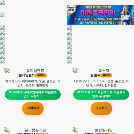
0
1
릴게임랜드
릴천지
릴게임
릴게임
체리마스터, 바다이야기, 오션, 손오공, 다
체리마스터, 바다이야기, 오션, 손오공, 다
빈치, 사파리, 알라딘등
빈치, 사파리, 알라딘등
🎁 20여개 사이트업데이트 다운로드
🎁 20여개 사이트업데이트 다운로드
없이 무설치!!!
없이 무설치!!!
가입하기
가입하기
2
3