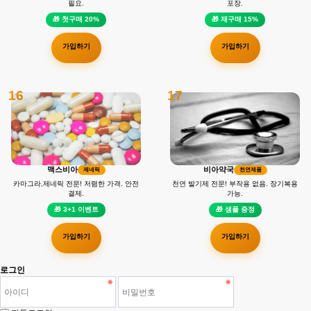
필요.
포장.
🎁 첫구매 20%
🎁 재구매 15%
가입하기
가입하기
16
17
맥스비아
비아약국
제네릭
천연제품
카마그라,제네릭 전문! 저렴한 가격. 안전
천연 발기제 전문! 부작용 없음. 장기복용
결제.
가능.
🎁 3+1 이벤트
🎁 샘플 증정
가입하기
가입하기
로그인