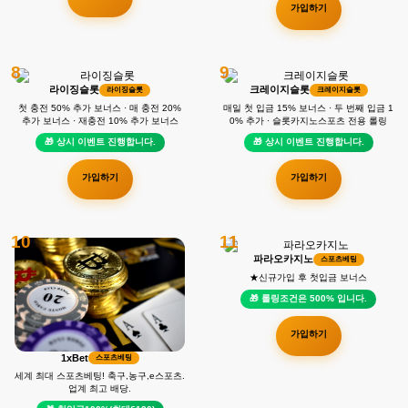
가입하기
8
9
라이징슬롯
크레이지슬롯
라이징슬롯
크레이지슬롯
첫 충전 50% 추가 보너스 · 매 충전 20%
매일 첫 입금 15% 보너스 · 두 번째 입금 1
추가 보너스 · 재충전 10% 추가 보너스
0% 추가 · 슬롯카지노스포츠 전용 롤링
🎁 상시 이벤트 진행합니다.
🎁 상시 이벤트 진행합니다.
가입하기
가입하기
10
11
파라오카지노
스포츠베팅
★신규가입 후 첫입금 보너스
🎁 롤링조건은 500% 입니다.
가입하기
1xBet
스포츠베팅
세계 최대 스포츠베팅! 축구,농구,e스포츠.
업계 최고 배당.