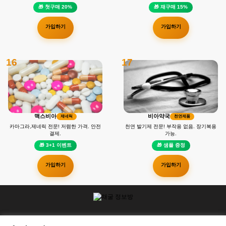
🎁 첫구매 20%
🎁 재구매 15%
가입하기
가입하기
16
17
맥스비아
비아약국
제네릭
천연제품
카마그라,제네릭 전문! 저렴한 가격. 안전
천연 발기제 전문! 부작용 없음. 장기복용
결제.
가능.
🎁 3+1 이벤트
🎁 샘플 증정
가입하기
가입하기