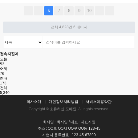
7
8
9
10
6
전체 4,828건
6 페이지
접속자집계
오늘
53
어제
76
최대
173
전체
5,340
회사소개
개인정보처리방침
서비스이용약관
Copyright ©
소유하신 도메인.
All rights reserved.
회사명 : 회사명 / 대표 : 대표자명
주소 : OO도 OO시 OO구 OO동 123-45
사업자 등록번호 : 123-45-67890