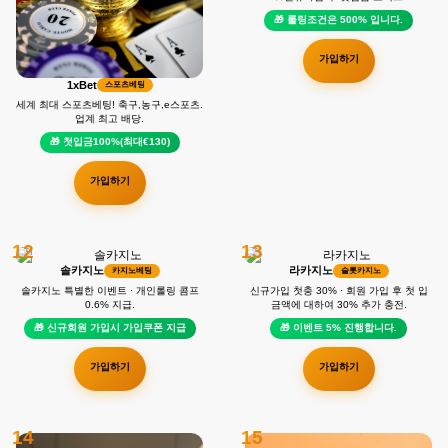
🎁 롤링조건은 500% 입니다.
가입하기
1xBet
스포츠베팅
세계 최대 스포츠베팅! 축구,농구,e스포츠.
업계 최고 배당.
🎁 첫입금100%(최대€130)
가입하기
12
13
솔카지노
라카지노
카지노베팅
슬롯카지노
솔카지노 특별한 이벤트 · 개인롤링 콤프
신규가입 첫충 30% · 회원 가입 후 첫 입
0.6% 지급.
금액에 대하여 30% 추가 충전.
🎁 신규회원 가입시 가입쿠폰 지급
🎁 이벤트 5% 진행합니다.
가입하기
가입하기
14
15