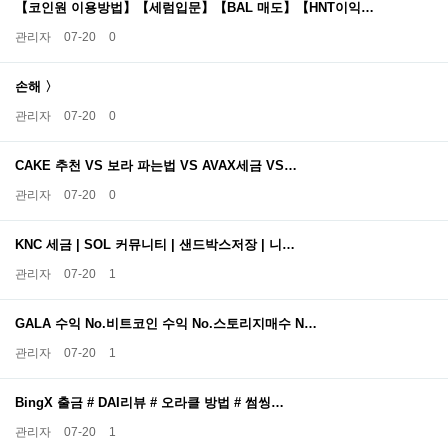
【코인원 이용방법】【세럼입문】【BAL 매도】【HNT이익…
관리자
07-20
0
손해 〉
관리자
07-20
0
CAKE 추천 VS 보라 파는법 VS AVAX세금 VS…
관리자
07-20
0
KNC 세금 | SOL 커뮤니티 | 샌드박스저장 | 니…
관리자
07-20
1
GALA 수익 No.비트코인 수익 No.스토리지매수 N…
관리자
07-20
1
BingX 출금 # DAI리뷰 # 오라클 방법 # 썸씽…
관리자
07-20
1