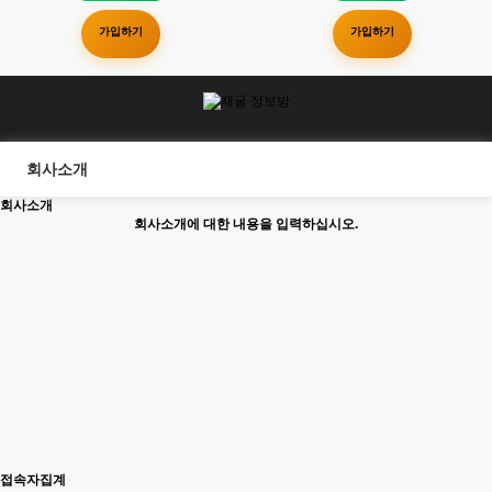
가입하기
가입하기
회사소개
회사소개
회사소개에 대한 내용을 입력하십시오.
접속자집계