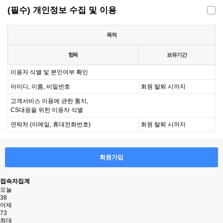
(필수) 개인정보 수집 및 이용
목적
항목
보유기간
이용자 식별 및 본인여부 확인
아이디, 이름, 비밀번호
회원 탈퇴 시까지
고객서비스 이용에 관한 통지,
CS대응을 위한 이용자 식별
연락처 (이메일, 휴대전화번호)
회원 탈퇴 시까지
회원가입
접속자집계
오늘
38
어제
73
최대