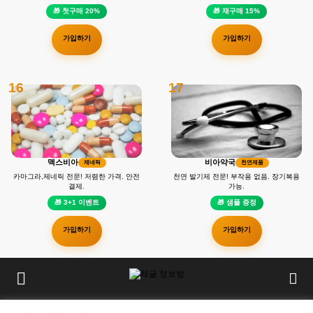
🎁 첫구매 20%
🎁 재구매 15%
가입하기
가입하기
16
17
맥스비아
비아약국
제네릭
천연제품
카마그라,제네릭 전문! 저렴한 가격. 안전
천연 발기제 전문! 부작용 없음. 장기복용
결제.
가능.
🎁 3+1 이벤트
🎁 샘플 증정
가입하기
가입하기