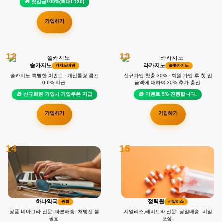
🎁 첫입금100%(최대€130)
가입하기
12
13
솔카지노
라카지노
카지노베팅
슬롯카지노
솔카지노 특별한 이벤트 · 개인롤링 콤프
신규가입 첫충 30% · 회원 가입 후 첫 입
0.6% 지급.
금액에 대하여 30% 추가 충전.
🎁 신규회원 가입시 가입쿠폰 지급
🎁 이벤트 5% 진행합니다.
가입하기
가입하기
14
15
하나약국
정력원
종합
시알리스
정품 비아그라 전문! 빠른배송. 처방전 불
시알리스,레비트라 전문! 당일배송. 비밀
필요.
포장.