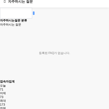
자주하시는 질문
자주하시는질문 분류
자주하시는 질문
등록된 FAQ가 없습니다.
접속자집계
오늘
71
어제
73
최대
173
전체